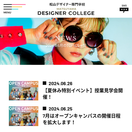
HOME
NEWS
2024年6月のTOPICS一覧
NEWS
学科紹介
入学案内・学費
ファッションクリエイター学科
2024.06.26
学校の強み
ファッションビジネス学科
【夏休み特別イベント】授業見学会開
就職サポート
Webクリエイター学科
催！
アクセス
2024.06.25
7月はオープンキャンパスの開催日程
メディアギャラリー
を拡大します！