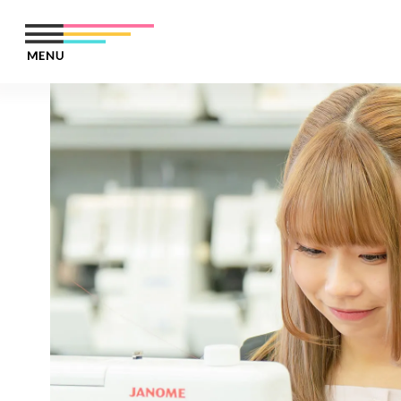
HOME
NEWS
学科紹介
入学案内・学費
ファッションクリエイター学科
学校の強み
ファッションビジネス学科
就職サポート
Webクリエイター学科
アクセス
メディアギャラリー
オープンキャンパス＆イベント