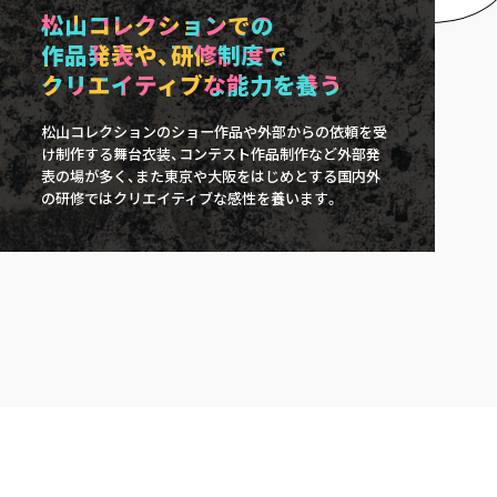
松⼭コレクションでの
作品発表や、研修制度で
クリエイティブな能⼒を養う
松⼭コレクションのショー作品や外部からの依頼を受
け制作する舞台⾐装、コンテスト作品制作など外部発
表の場が多く、また東京や⼤阪をはじめとする国内外
の研修ではクリエイティブな感性を養います。