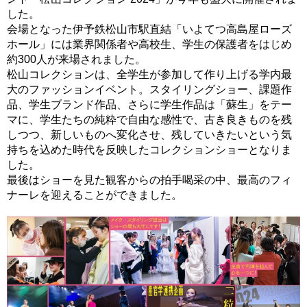
した。
会場となった伊予鉄松山市駅直結「いよてつ高島屋ローズ
オープンキャンパス＆イベント
ホール」には業界関係者や高校生、学生の保護者をはじめ
約300人が来場されました。
資料請求
松山コレクションは、全学生が参加して作り上げる学内最
大のファッションイベント。スタイリングショー、課題作
お問い合わせ
品、学生ブランド作品、さらに学生作品は「蘇生」をテー
マに、学生たちの純粋で自由な感性で、古き良きものを残
しつつ、新しいものへ変化させ、残していきたいという気
持ちを込めた時代を反映したコレクションショーとなりま
プライバシーポリシー
した。
最後はショーを見た観客からの拍手喝采の中、最高のフィ
企業のみなさまへ
ナーレを迎えることができました。