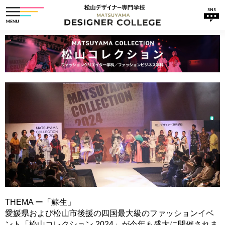
HOME
NEWS
学科紹介
入学案内・学費
ファッションクリエイター学科
学校の強み
ファッションビジネス学科
就職サポート
Webクリエイター学科
アクセス
THEMA ー「蘇生」
メディアギャラリー
愛媛県および松山市後援の四国最大級のファッションイベ
ント「松山コレクション 2024」が今年も盛大に開催されま